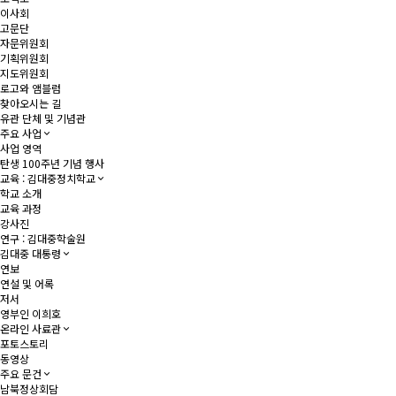
이사회
고문단
자문위원회
기획위원회
지도위원회
로고와 앰블럼
찾아오시는 길
유관 단체 및 기념관
주요 사업
사업 영역
탄생 100주년 기념 행사
교육 : 김대중정치학교
학교 소개
교육 과정
강사진
연구 : 김대중학술원
김대중 대통령
연보
연설 및 어록
저서
영부인 이희호
온라인 사료관
포토스토리
동영상
주요 문건
남북정상회담