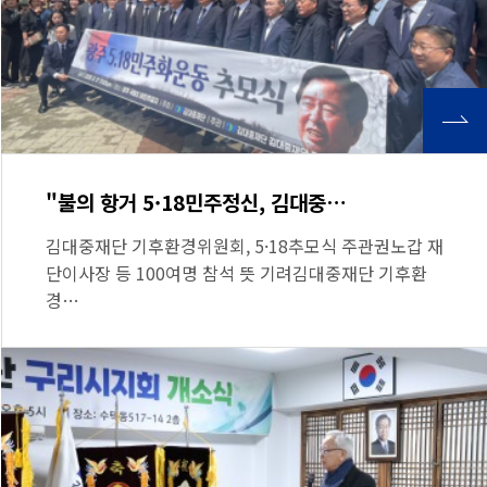
"불의 항거 5·18민주정신, 김대중…
김대중재단 기후환경위원회, 5·18추모식 주관권노갑 재
단이사장 등 100여명 참석 뜻 기려김대중재단 기후환
경…