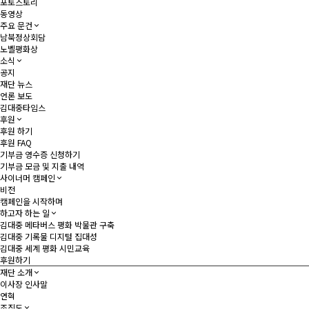
포토스토리
동영상
주요 문건
남북정상회담
노벨평화상
소식
공지
재단 뉴스
언론 보도
김대중타임스
후원
후원 하기
후원 FAQ
기부금 영수증 신청하기
기부금 모금 및 지출 내역
사이너머 캠페인
비전
캠페인을 시작하며
하고자 하는 일
김대중 메타버스 평화 박물관 구축
김대중 기록물 디지털 집대성
김대중 세계 평화 시민교육
후원하기
재단 소개
이사장 인사말
연혁
조직도