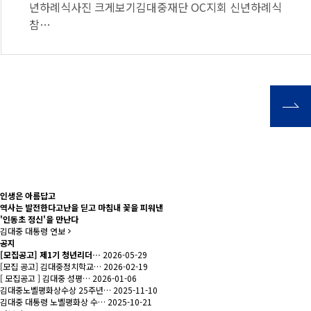
년하례식사진 크게보기김대중재단 OC지회 신년하례식
참…
인생은 아름답고
역사는 발전한다
고난을 딛고 마침내 꽃을 피워낸
'인동초 정신'을 만난다
김대중 대통령 연보
공지
[모집공고] 제1기 청년리더…
2026-05-29
[모집 공고] 김대중정치학교…
2026-02-19
[ 모집공고 ] 김대중 성평…
2026-01-06
김대중노벨평화상수상 25주년…
2025-11-10
김대중 대통령 노벨평화상 수…
2025-10-21