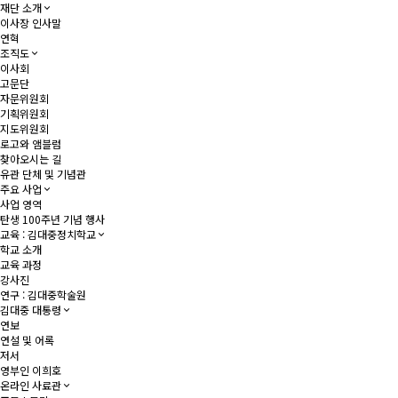
재단 소개
이사장 인사말
연혁
조직도
이사회
고문단
자문위원회
기획위원회
지도위원회
로고와 앰블럼
찾아오시는 길
유관 단체 및 기념관
주요 사업
사업 영역
탄생 100주년 기념 행사
교육 : 김대중정치학교
학교 소개
교육 과정
강사진
연구 : 김대중학술원
김대중 대통령
연보
연설 및 어록
저서
영부인 이희호
온라인 사료관